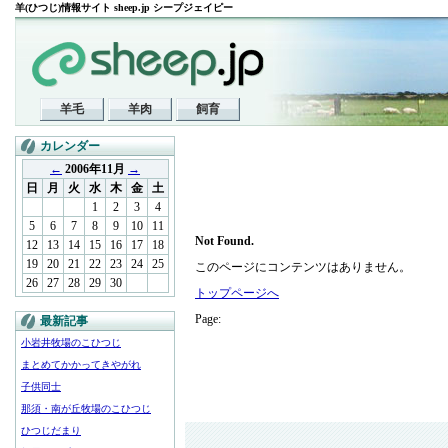
羊(ひつじ)情報サイト sheep.jp シープジェイピー
羊毛
羊肉
飼育
カレンダー
←
2006年11月
→
日
月
火
水
木
金
土
1
2
3
4
5
6
7
8
9
10
11
Not Found.
12
13
14
15
16
17
18
19
20
21
22
23
24
25
このページにコンテンツはありません。
26
27
28
29
30
トップページへ
Page:
最新記事
小岩井牧場のこひつじ
まとめてかかってきやがれ
子供同士
那須・南が丘牧場のこひつじ
ひつじだまり