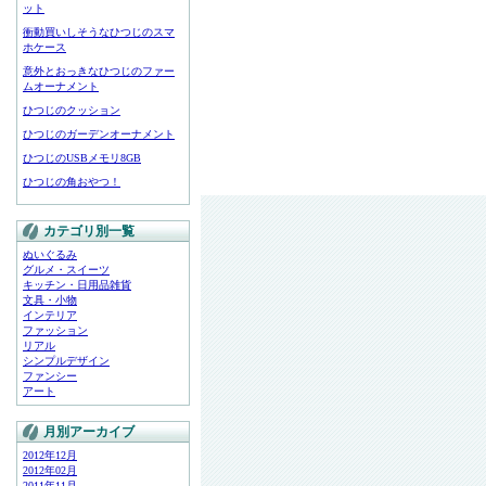
ット
衝動買いしそうなひつじのスマ
ホケース
意外とおっきなひつじのファー
ムオーナメント
ひつじのクッション
ひつじのガーデンオーナメント
ひつじのUSBメモリ8GB
ひつじの角おやつ！
カテゴリ別一覧
ぬいぐるみ
グルメ・スイーツ
キッチン・日用品雑貨
文具・小物
インテリア
ファッション
リアル
シンプルデザイン
ファンシー
アート
月別アーカイブ
2012年12月
2012年02月
2011年11月