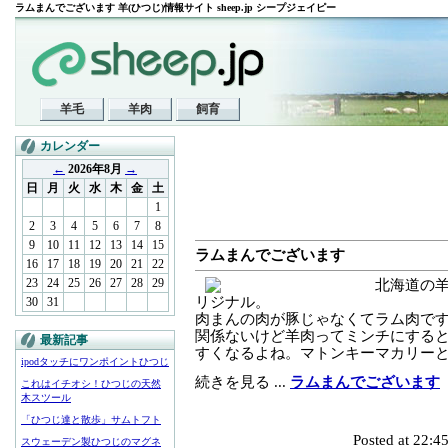
ラムまんでございます 羊(ひつじ)情報サイト sheep.jp シープジェイピー
羊毛
羊肉
飼育
カレンダー
←
2026年8月
→
日
月
火
水
木
金
土
1
2
3
4
5
6
7
8
9
10
11
12
13
14
15
ラムまんでございます
16
17
18
19
20
21
22
23
24
25
26
27
28
29
北海道の
リジナル。
30
31
肉まんの肉が豚じゃなくてラム肉で
関係ないけど羊肉ってミンチにする
最新記事
すくなるよね。マトンキーマカリー
ipodタッチにワンポイントひつじ
続きを見る ...
ラムまんでございます
これはイチオシ！ひつじの天然
木スツール
「ひつじ達と散歩」サムトフト
Posted at 22:45
スウェーデン製ひつじのマグネ