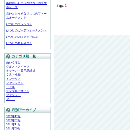
衝動買いしそうなひつじのスマ
Page:
1
ホケース
意外とおっきなひつじのファー
ムオーナメント
ひつじのクッション
ひつじのガーデンオーナメント
ひつじのUSBメモリ8GB
ひつじの角おやつ！
カテゴリ別一覧
ぬいぐるみ
グルメ・スイーツ
キッチン・日用品雑貨
文具・小物
インテリア
ファッション
リアル
シンプルデザイン
ファンシー
アート
月別アーカイブ
2012年12月
2012年02月
2011年11月
2011年09月