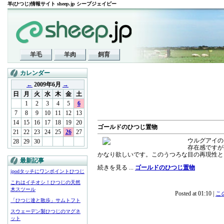
羊(ひつじ)情報サイト sheep.jp シープジェイピー
羊毛
羊肉
飼育
カレンダー
←
2009年6月
→
日
月
火
水
木
金
土
1
2
3
4
5
6
7
8
9
10
11
12
13
14
15
16
17
18
19
20
ゴールドのひつじ置物
21
22
23
24
25
26
27
ウルグアイの
28
29
30
存在感ですが
かなり欲しいです。このうつろな目の再現性と
最新記事
続きを見る ...
ゴールドのひつじ置物
ipodタッチにワンポイントひつじ
これはイチオシ！ひつじの天然
木スツール
Posted at 01:10 |
こ
「ひつじ達と散歩」サムトフト
スウェーデン製ひつじのマグネ
ット