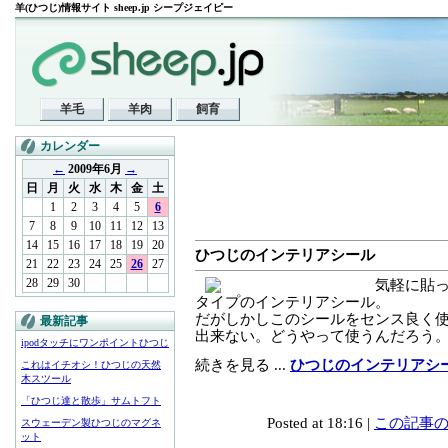
羊(ひつじ)情報サイト sheep.jp シープジェイピー
羊毛
羊肉
飼育
カレンダー
←
2009年6月
→
日
月
火
水
木
金
土
1
2
3
4
5
6
7
8
9
10
11
12
13
14
15
16
17
18
19
20
ひつじのインテリアシール
21
22
23
24
25
26
27
28
29
30
気軽に貼
タイプのインテリアシール。
だがしかしこのシールをセンス良く
最新記事
出来ない。どうやって使うんだろう
ipodタッチにワンポイントひつじ
続きを見る ...
ひつじのインテリアシ
これはイチオシ！ひつじの天然
木スツール
「ひつじ達と散歩」サムトフト
Posted at 18:16 |
この記事の
スウェーデン製ひつじのマグネ
ット