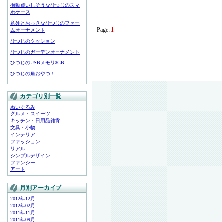
衝動買いしそうなひつじのスマ
ホケース
意外とおっきなひつじのファー
Page:
1
ムオーナメント
ひつじのクッション
ひつじのガーデンオーナメント
ひつじのUSBメモリ8GB
ひつじの角おやつ！
カテゴリ別一覧
ぬいぐるみ
グルメ・スイーツ
キッチン・日用品雑貨
文具・小物
インテリア
ファッション
リアル
シンプルデザイン
ファンシー
アート
月別アーカイブ
2012年12月
2012年02月
2011年11月
2011年09月